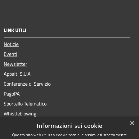
LINK UTILI
Notizie
Eventi
Newsletter
Appalti S.U.A
Conferenze di Servizio
PagoPA
Sportello Telematico
Whistleblowing
×
Teatro del Fuoco
Informazioni sui cookie
Portale Storico della Provincia di Foggia
Questo sito web utilizza cookie tecnici e assimilati strettamente