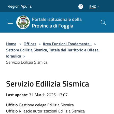
Salta al contenuto principale
Region Apulia
ENG
Portale istituzionale della
Provincia di Foggia
Home
>
Offices
>
Area Funzioni Fondamentali
>
Settore Edilizia Sismica, Tutela del Territorio e Difesa
Idraulica
>
Servizio Edilizia Sismica
Servizio Edilizia Sismica
Last update
: 31 March 2026, 17:07
Ufficio
Gestione delega Edilizia Sismica
Ufficio
Rilascio autorizzazioni Edilizia Sismica